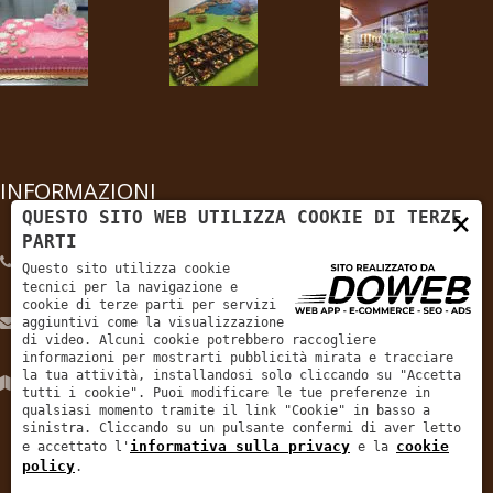
INFORMAZIONI
×
QUESTO SITO WEB UTILIZZA COOKIE DI TERZE
PARTI
+39 045 878 0056
Questo sito utilizza cookie
tecnici per la navigazione e
cookie di terze parti per servizi
info@pasticceriatosi.net
aggiuntivi come la visualizzazione
di video. Alcuni cookie potrebbero raccogliere
informazioni per mostrarti pubblicità mirata e tracciare
la tua attività, installandosi solo cliccando su "Accetta
Via XX Settembre, 68 San Martino Buon Albergo Verona
tutti i cookie". Puoi modificare le tue preferenze in
qualsiasi momento tramite il link "Cookie" in basso a
sinistra. Cliccando su un pulsante confermi di aver letto
informativa sulla privacy
cookie
e accettato l'
e la
policy
.